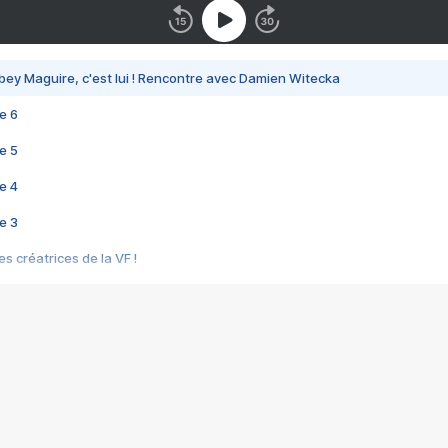
bey Maguire, c'est lui ! Rencontre avec Damien Witecka
e 6
e 5
e 4
e 3
s créatrices de la VF !
e 2
e 1
e Mektoub My Love arrive enfin ! Rencontre avec Shaïn Boumedine et Sal
i : après Toni en famille
elle réalise le bouleversant Dites lui que je l'aime