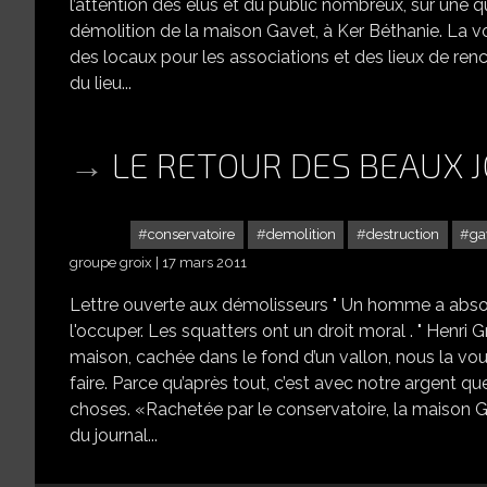
l’attention des élus et du public nombreux, sur une qu
démolition de la maison Gavet, à Ker Béthanie. La voic
des locaux pour les associations et des lieux de re
du lieu...
LE RETOUR DES BEAUX 
conservatoire
demolition
destruction
ga
groupe groix
17 mars 2011
Lettre ouverte aux démolisseurs " Un homme a absolume
l'occuper. Les squatters ont un droit moral . " Henri G
maison, cachée dans le fond d’un vallon, nous la vo
faire. Parce qu’après tout, c’est avec notre argent qu
choses. «Rachetée par le conservatoire, la maison G
du journal...