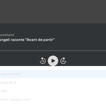
Purecharts
ngeli raconte "Avant de partir"
vant de partir"
Bouge de là"
 vite"
conte "Jacques a dit"