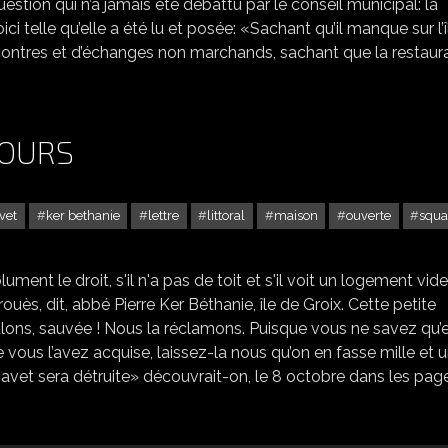
estion qui n’a jamais été débattu par le conseil municipal: la
i telle qu’elle a été lu et posée: «Sachant qu’il manque sur l’î
ncontres et d’échanges non marchands, sachant que la restaur
JOURS
vet
ker bethanie
lettre
littoral
maison
ouverte
squa
nt le droit, s'il n'a pas de toit et s'il voit un logement vide
rouès, dit, abbé Pierre Ker Béthanie, île de Groix. Cette petite
ulons, sauvée ! Nous la réclamons. Puisque vous ne savez qu’
e vous l’avez acquise, laissez-la nous qu’on en fasse mille et 
avet sera détruite» découvrait-on, le 8 octobre dans les pag