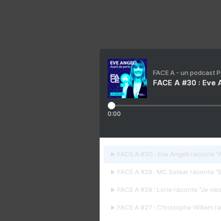
FACE A - un podcast 
FACE A #30 : Eve A
0:00
FACE A #30 : Eve Angeli raconte "A
FACE A #29 : MC Solaar raconte "
FACE A #28 : Lorie raconte "Je vais
FACE A #27 : Christophe Willem ra