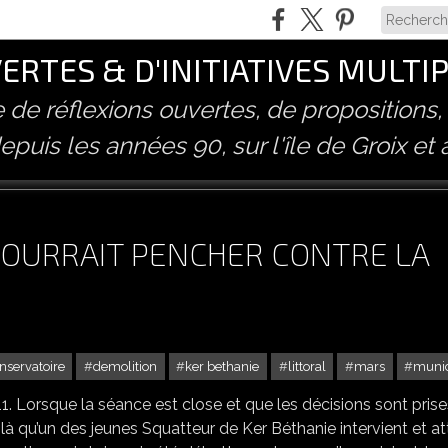
RTES & D'INITIATIVES MULTI
ve de réflexions ouvertes, de propositions,
epuis les années 90, sur l'île de Groix et 
 POURRAIT PENCHER CONTRE LA
nservatoire
demolition
ker bethanie
littoral
mars
munic
. Lorsque la séance est close et que les décisions sont prises
 là qu’un des jeunes Squatteur de Ker Béthanie intervient et att