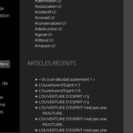
demolition
(3)
association
(2)
le
collectif
(2)
ation
conseil
(2)
conservatoire
(2)
destruction
(2)
gavet
(2)
littoral
(2)
maison
(2)
ARTICLES RÉCENTS
tters
« Et si on décidait autrement ? »
, de
L'Ouverture d'Esprit n°7
L'Ouverture d'Esprit n°6
L'OUVERTURE D'ESPRIT n°5
en
L'OUVERTURE D'ESPRIT n°4
une
L'OUVERTURE D'ESPRIT n'est pas une
es
FRACTURE...
L'OUVERTURE D'ESPRIT n'est pas une
FRACTURE...
L'OUVERTURE D'ESPRIT n'est pas une