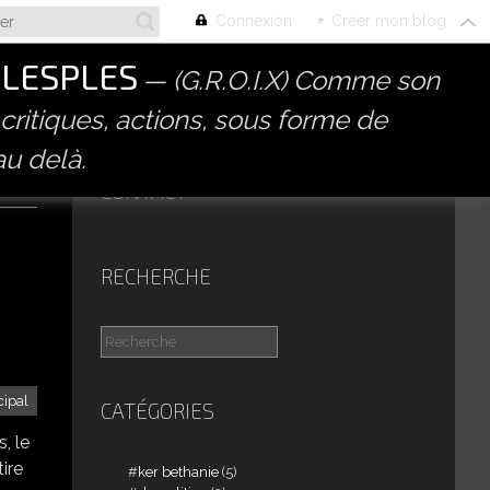
Connexion
+
Créer mon blog
PLESPLES
(G.R.O.I.X) Comme son
 critiques, actions, sous forme de
au delà.
CONTACT
RECHERCHE
ipal
CATÉGORIES
, le
ire
ker bethanie
(5)