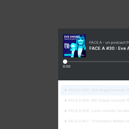
FACE A - un podcast 
FACE A #30 : Eve A
0:00
FACE A #30 : Eve Angeli raconte "A
FACE A #29 : MC Solaar raconte "
FACE A #28 : Lorie raconte "Je vais
FACE A #27 : Christophe Willem ra