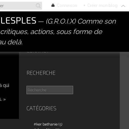
Connexion
+
Créer mon blog
PLESPLES
(G.R.O.I.X) Comme son
 critiques, actions, sous forme de
au delà.
CONTACT
RECHERCHE
à qui
. »
CATÉGORIES
ker bethanie
(5)