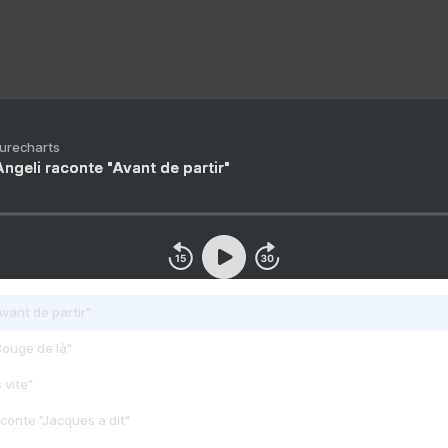
Purecharts
ngeli raconte "Avant de partir"
vant de partir"
Bouge de là"
 vite"
conte "Jacques a dit"