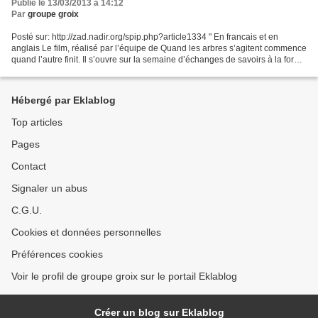
Publié le 13/03/2013 à 14:12
Par
groupe groix
Posté sur: http://zad.nadir.org/spip.php?article1334 " En francais et en
anglais Le film, réalisé par l’équipe de Quand les arbres s’agitent commence
quand l’autre finit. Il s’ouvre sur la semaine d’échanges de savoirs à la forêt
de Rohanne, puis montre...
Hébergé par Eklablog
Top articles
Pages
Contact
Signaler un abus
C.G.U.
Cookies et données personnelles
Préférences cookies
Voir le profil de groupe groix sur le portail Eklablog
Créer un blog sur Eklablog