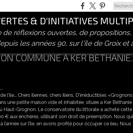
RTES & D'INITIATIVES MULTI
ve de réflexions ouvertes, de propositions,
epuis les années 90, sur l'île de Groix et 
ON COMMUNE À KER BÉTHANIE..
OUVERTURE D'UNE MAISON COMMUNE À KER BÉTHANIE...
 l'île... Chers îliennes, chers îliens, D'irréductibles «Grognon
dans une petite maison vide et inhabitée, située a Ker Béthanie
» du Haut-Grognon. Le conservatoire du littorale a acheté cette
000 € aux enchères, utilisant son droit de préemption. Nous qui
 l’année sur l’île, en avons profité pour occuper ce lieu. Nous