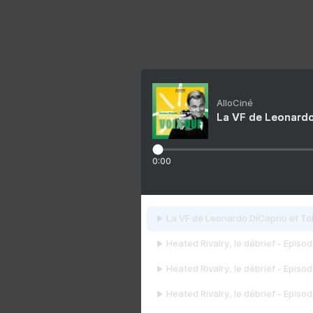
AlloCiné
La VF de Leonardo
0:00
La VF de Leonardo DiCaprio et To
Heated Rivalry, le débrief - Episod
Heated Rivalry, le débrief - Episod
Heated Rivalry, le débrief - Episod