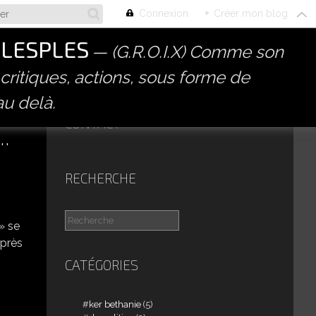
Connexion
+
Créer mon blog
PLESPLES
(G.R.O.I.X) Comme son
 critiques, actions, sous forme de
au delà.
CONTACT
.
RECHERCHE
s» se
 près
CATÉGORIES
ker bethanie
(5)