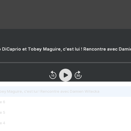
 DiCaprio et Tobey Maguire, c'est lui ! Rencontre avec Dam
bey Maguire, c'est lui ! Rencontre avec Damien Witecka
e 6
e 5
e 4