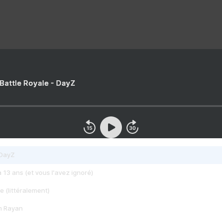
 Battle Royale - DayZ
 DayZ
 a 13 ans (et vous l'avez ignoré)
e (littéralement)
im Rayan