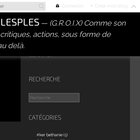
Connexion
+
Créer mon blog
PLESPLES
(G.R.O.I.X) Comme son
 critiques, actions, sous forme de
au delà.
CONTACT
RECHERCHE
CATÉGORIES
ker bethanie
(5)