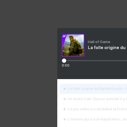
Hall of Game
La folle origine du
0:00
La folle origine du Battle Royale -
Un autre Clair Obscur existait il y
Ce jeu vidéo a scandalisé la Franc
L’homme qui a tué PlayStation, J