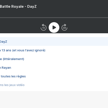
 Battle Royale - DayZ
 DayZ
 a 13 ans (et vous l'avez ignoré)
e (littéralement)
im Rayan
 toutes les règles
s les jeux vidéo
us choquant de Rockstar ? - Le scandale BULLY
e plus moche de Steam