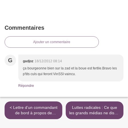
Commentaires
Ajouter un commentaire
G
gadjoz
18/12/2012 08:14
ça bourgeonne bien sur la zad et la boue est fertile.Bravo les
p'tits culs qui feront VinSSI vaincu.
Répondre
< Lettre d’un commandant
Luttes radicales : Ce que
de bord à propos de
les grands médias ne disent
l’aéroport NDDL
pas... (THT; NDDL etc) >