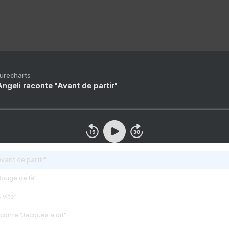
Purecharts
ngeli raconte "Avant de partir"
vant de partir"
Bouge de là"
 vite"
conte "Jacques a dit"