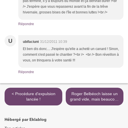
pas terminé, il y a toujours du monde et ça dervrait durer !<br
/> J'espère que vous repasserez avant la fin de la trêve
hivernale, grosses bises de l'île et bonnes luttes !<br />
Répondre
U
ubifaciunt
31/12/2011 10:39
Et ben dis donc.... J'espère qu'elle a acheté un canard ! Sinon,
comment s'est passé le chantier ?<br /> <br /> Bon réveillon à
vous, on trinquera à votre santé !!!
Répondre
< Procédure d'expulsion
Roger Belbéoch laisse un
lancée !
grand vide, mais beaucoup
de traces... >
Hébergé par Eklablog