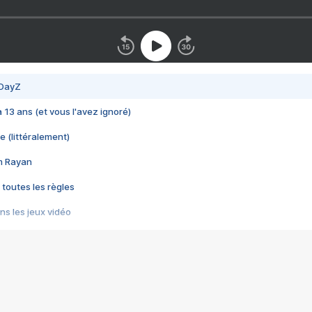
 DayZ
 a 13 ans (et vous l'avez ignoré)
e (littéralement)
im Rayan
 toutes les règles
s les jeux vidéo
us choquant de Rockstar ? - Le scandale BULLY
e plus moche de Steam
du RÊVE tourne au CAUCHEMAR