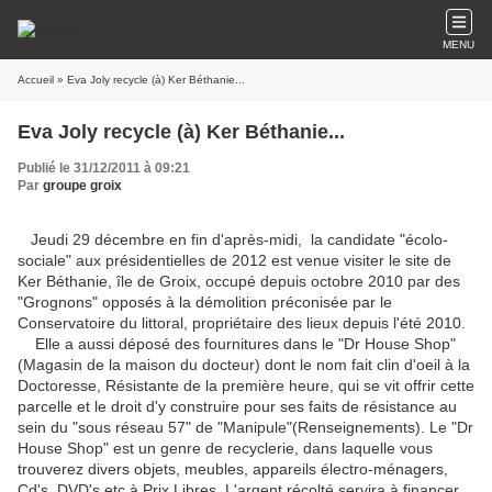
MENU
Accueil
» Eva Joly recycle (à) Ker Béthanie...
Eva Joly recycle (à) Ker Béthanie...
Publié le 31/12/2011 à 09:21
Par
groupe groix
Jeudi 29 décembre en fin d'après-midi, la candidate "écolo-
sociale" aux présidentielles de 2012 est venue visiter le site de
Ker Béthanie, île de Groix, occupé depuis octobre 2010 par des
"Grognons" opposés à la démolition préconisée par le
Conservatoire du littoral, propriétaire des lieux depuis l'été 2010.
Elle a aussi déposé des fournitures dans le "Dr House Shop"
(Magasin de la maison du docteur) dont le nom fait clin d'oeil à la
Doctoresse, Résistante de la première heure, qui se vit offrir cette
parcelle et le droit d'y construire pour ses faits de résistance au
sein du "sous réseau 57" de "Manipule"(Renseignements). Le "Dr
House Shop" est un genre de recyclerie, dans laquelle vous
trouverez divers objets, meubles, appareils électro-ménagers,
Cd's, DVD's etc à Prix Libres. L'argent récolté servira à financer