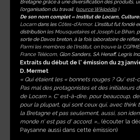
Bretagne grâce à une diversification des produits, un
l'organisation du travai
l
(
source Wikipédia
)
De son nom complet « Institut de Locarn, Cultures
Locarn
dans les
Côtes-d'Armor
. L'institut fut fondé e
distribution
les Mousquetaires
et
Joseph Le Bihan
,
p
sorte de Davos breton, à la fois laboratoire de réflex
Parmi les membres de l'Institut, on trouve la CGPME
France Télécom
,
Glon Sanders, SA Henaff, Legris Ind
Extraits du début de l' émission du 23 janvie
D. Mermet
« Qui étaient les « bonnets rouges ? Qu' est-c
Pas mal des protagonistes et des initiateurs
de Locarn ». C' est-à-dire, pour beaucoup, des
pour la plupart, qui sont ceux qui,
avec think 
la Bretagne et pas seulement, aussi, son identi
monde n' est pas d' accord. »...
(écouter la dé
Paysanne aussi dans cette émission)