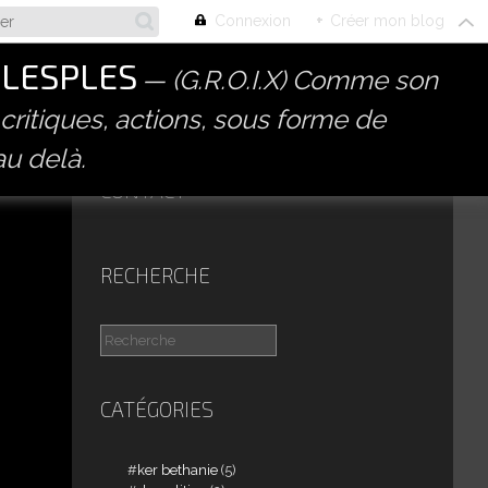
Connexion
+
Créer mon blog
PLESPLES
(G.R.O.I.X) Comme son
 critiques, actions, sous forme de
au delà.
CONTACT
RECHERCHE
CATÉGORIES
ker bethanie
(5)