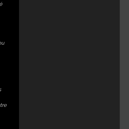
é
ou
s
tre