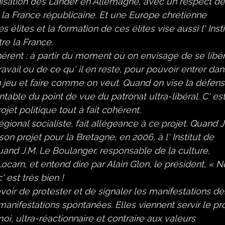
anisation des Länder en Allemagne, avec un respect d
r la France républicaine. Et une Europe chrétienne
lites et la formation de ces élites vise aussi l' Insti
tre la France.
hérent : à partir du moment où on envisage de se libé
avail ou de ce qu' il en reste, pour pouvoir entrer dan
n jeu et faire comme on veut. Quand on vise la défens
table du point de vue du patronat ultra-libéral. C' es
jet politique tout à fait cohérent.
gional socialiste, fait allégeance à ce projet. Quand J.
son projet pour la Bretagne, en 2006, à l' Institut de
. Quand J.M. Le Boulanger, responsable de la culture,
e Locarn, et entend dire par Alain Glon, le président, « N
' est très bien !
evoir de protester et de signaler les manifestations de
anifestations spontanées. Elles viennent servir le pr
 moi, ultra-réactionnaire et contraire aux valeurs