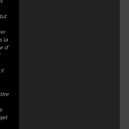
es
tut
rer
s la
e d'
t
Y.
otre
s
ojet