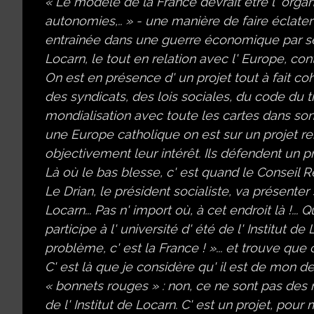
« Le modèle de la France devrait être l' org
autonomies,.. » - une manière de faire éclate
entraînée dans une guerre économique par ses é
Locarn, le tout en relation avec l' Europe, con
On est en présence d' un projet tout à fait co
des syndicats, des lois sociales, du code du tr
mondialisation avec toute les cartes dans so
une Europe catholique on est sur un projet ren
objectivement leur intérêt. Ils défendent un pro
Là où le bas blesse, c' est quand le Conseil Ré
Le Drian, le président socialiste, va présenter 
Locarn... Pas n' import où, à cet endroit là !..
participe à l' université d' été de l' Institut d
problème, c' est la France ! »... et trouve que c
C' est là que je considère qu' il est de mon d
« bonnets rouges » : non, ce ne sont pas des m
de l' Institut de Locarn. C' est un projet, pour