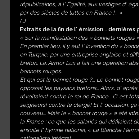
républicaines, à l' Égalité, aux vestiges d' ég
par des siècles de luttes en France !... »
(…)
Extraits de la fin de l' émission... dernière
« Sur la manifestation des « bonnets rouges »
En premier lieu, il y eut l' invention du « bon
en Turquie, par une entreprise anglaise et diff
breton. Là, Armor Lux a fait une opération abs
bonnets rouges.
Et qui est le bonnet rouge ?... Le bonnet roug
opposait les paysans bretons... Alors, d' après 
révoltaient contre le roi de France... C' est t
seigneurs! contre le clergé! Et l' occasion, ç
nouveau... Mais le « bonnet rouge » a été in
la France : ce que les salariés qui défilaient de
ensuite l' hymne national, « La Blanche Hermine 
nationaliste intégral.