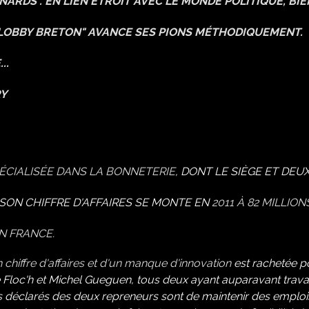
NARDS". EN LIEN ÉTROIT AVEC LE MONDE POLITIQUE, BIE
"LOBBY BRETON" AVANCE SES PIONS MÉTHODIQUEMENT.
..
RY
ÉCIALISÉE DANS LA
BONNETERIE
,
DONT LE SIÈGE ET DEU
SON CHIFFRE
D'AFFAIRES SE MONTE EN
2011
À 82 MILLION
N FRANCE.
 chiffre d'affaires et d'un manque d'innovation
est rachetée p
 Floc'h et Michel Gueguen, tous deux ayant auparavant travai
s déclarés des deux repreneurs sont de maintenir des emploi