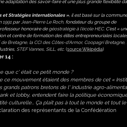
e adaptation des savoir-faire et une plus grande flexibilité d
 et Stratégies internationales »
, il est basé sur la commun
n
1991
par
Jean-Pierre Le Roch
,
fondateur du groupe de
rofesseur honoraire de
géostratégie
à l'école
HEC
.
C'est « un
ion et centre de formation des élites entrepreneuriales locales
 de Bretagne, la
CCI
des
Côtes-d'Armor
, Coopagri Bretagne,
ustries,
STEF
Vannes, SILL, etc.
(
source Wikipédia
)
r 14 :
e que c' était ce petit monde ?
 de ce mouvement étaient des membres de cet « Instit
 grands patrons bretons de l' industrie agro-alimenta
tank et lobby, entendent faire la politique économiqu
té culturelle... Ça plaît pas à tout le monde et tout le
claration des représentants de la Confédération