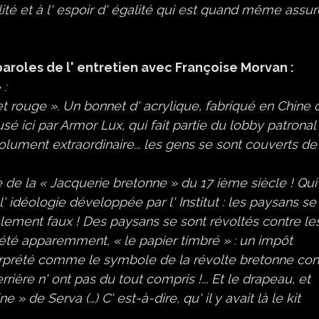
alité et à l' espoir d' égalité qui est quand même assur
s paroles de l' entretien avec Françoise Morvan :
 :
net rouge ». Un bonnet d' acrylique, fabriqué en Chine 
usé ici par Armor Lux, qui fait partie du lobby patronal
olument extraordinaire... les gens se sont couverts de
e de la « Jacquerie bretonne » du 17 ième siècle ! Qui
l' idéologie développée par l' Institut : les paysans se
otalement faux ! Des paysans se sont révoltés contre le
a été apparemment, « le papier timbré » : un impôt
terprété comme le symbole de la révolte bretonne con
rrière n' ont pas du tout compris !... Et le drapeau, et
» de Serva (…) C' est-à-dire, qu' il y avait là le kit