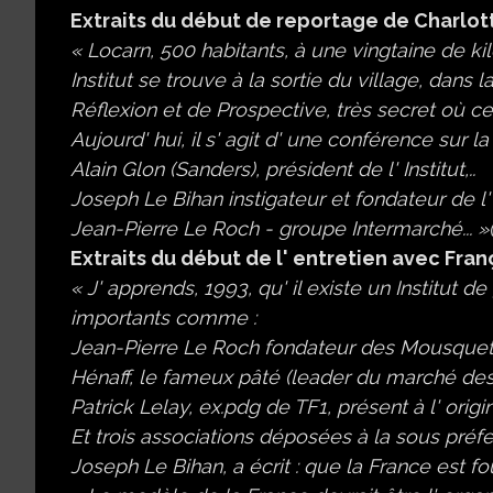
Extraits du début de reportage de Charlott
« Locarn, 500 habitants, à une vingtaine de ki
Institut se trouve à la sortie du village, dan
Réflexion et de Prospective, très secret où ce 
Aujourd' hui, il s' agit d' une conférence sur la
Alain Glon (Sanders), président de l' Institut,..
Joseph Le Bihan instigateur et fondateur de l' 
Jean-Pierre Le Roch - groupe Intermarché... »(..
Extraits du début de l' entretien avec Fran
« J' apprends, 1993, qu' il existe un Institut 
importants comme :
Jean-Pierre Le Roch fondateur des Mousqueta
Hénaff, le fameux pâté (leader du marché des
Patrick Lelay, ex.pdg de TF1, présent à l' origin
Et trois associations déposées à la sous pré
Joseph Le Bihan, a écrit : que la France est 