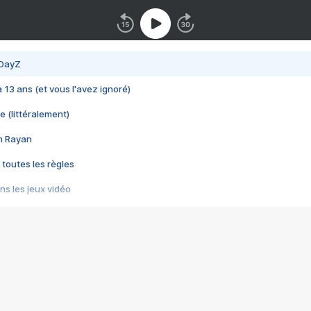
 DayZ
 a 13 ans (et vous l'avez ignoré)
e (littéralement)
im Rayan
 toutes les règles
s les jeux vidéo
us choquant de Rockstar ? - Le scandale BULLY
e plus moche de Steam
du RÊVE tourne au CAUCHEMAR
pendant 8 heures