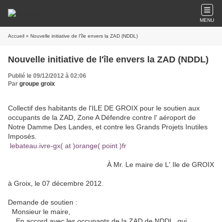
MENU
Accueil
» Nouvelle initiative de l'île envers la ZAD (NDDL)
Nouvelle initiative de l'île envers la ZAD (NDDL)
Publié le 09/12/2012 à 02:06
Par
groupe groix
Collectif des habitants de l'ILE DE GROIX pour le soutien aux
occupants de la ZAD, Zone A Défendre contre l' aéroport de
Notre Damme Des Landes, et contre les Grands Projets Inutiles
Imposés.
lebateau.ivre-gx( at )orange( point )fr
À Mr. Le maire de L' Ile de GROIX
à Groix, le 07 décembre 2012.
Demande de soutien :
Monsieur le maire,
En accord avec les occupants de la ZAD de NDDL, qui