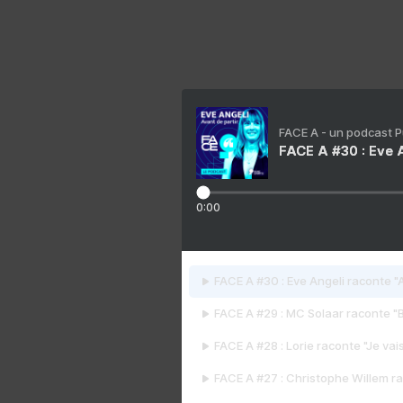
FACE A - un podcast 
FACE A #30 : Eve A
0:00
FACE A #30 : Eve Angeli raconte "A
FACE A #29 : MC Solaar raconte "
FACE A #28 : Lorie raconte "Je vais
FACE A #27 : Christophe Willem ra