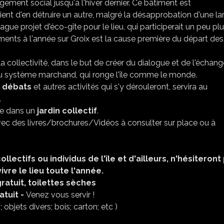
ement social jusqu'à l'hiver dernier. Ce bâtiment est
ient d'en détruire un autre, malgré la désapprobation d'une la
ue projet d'éco-gîte pour le lieu, qui participerait un peu plu
gements à l'année sur Groix est la cause première du départ des
a collectivité, dans le but de créer du dialogue et de l'échang
t au système marchand, qui ronge l'île comme le monde.
,
débats
et autres activités qui s'y dérouleront, servira au
.
rre dans un
jardin collectif
.
ec des livres/brochures/Vidéos à consulter sur place ou à
lectifs ou individus de l'île et d'ailleurs, n'hésiteront
vivre le lieu toute l'année.
atuit, toilettes sèches
atuit -
Venez vous servir !
objets divers; bois; carton; etc )