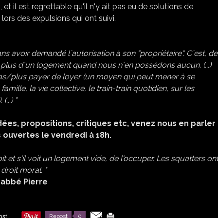
il est regrettable qu'il n'y ait pas eu de solutions de
ors des expulsions qui ont suivi.
 avoir demandé lʼautorisation à son “propriétaire“. Cʼest, de 
 plus dʼun logement quand nous nʼen possédons aucun. (...)
as/plus payer de loyer (un moyen qui peut mener à se
amille, la vie collective, le train-train quotidien, sur les
...) "
dées, propositions, critiques etc, venez nous en parler 
 ouvertes le vendredi à 18h.
t et s'il voit un logement vide, de l'occuper. Les squatters on
droit moral. "
 abbé Pierre
Repost
0