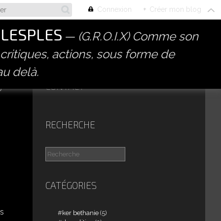
Connexion
+
Créer mon blog
PLESPLES
(G.R.O.I.X) Comme son
 critiques, actions, sous forme de
au delà.
S
CONTACT
RECHERCHE
CATÉGORIES
és
ker bethanie
(5)