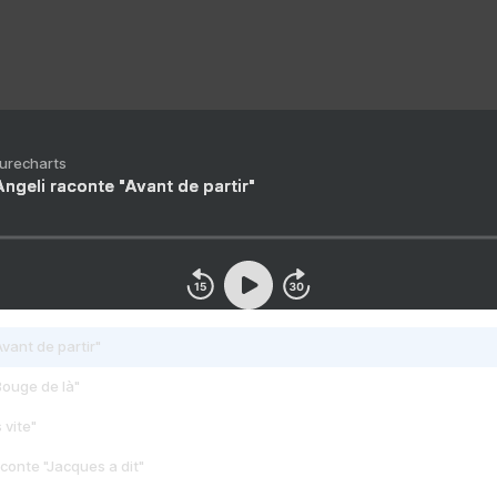
Purecharts
ngeli raconte "Avant de partir"
vant de partir"
Bouge de là"
 vite"
conte "Jacques a dit"