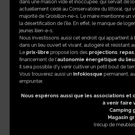
dans une maison vide et inoccupée, qui servait de log
actuellement cédé au Conservatoire du littoral, qui v
majorité de Groisillon-ne-s. Le maire mentionne un vag
la désertification de l'île. En effet, le manque de lo
jeunes îlien-e-s.
Nous investissons aussi cet endroit qui appartient à l
dans un lieu ouvert et vivant, autogéré et résistan
Le
prix-libre
proposé lors des
projections
,
repas
financement de l'
autonomie énergétique du lieu
Il sera possible d'y venir cultiver un petit bout de te
Vous trouverez aussi un
Infokiosque
permanent, av
emprunter.
Nous espérons aussi que les associations et col
à venir faire 
Camping gr
Magasin gr
(récup de meubles; 