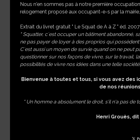
Nous n'en sommes pas à notre première occupation, et 
relogement proposé aux occupant-e-s par la mairie, l
Extrait du livret gratuit " Le Squat de A à Z " éd. 2007
" Squatter, cʼest occuper un bâtiment abandonné, sans
ne pas payer de loyer à des proprios qui possèdent
Cʼest aussi un moyen de survie quand on ne peut p
questionner sur nos façons de vivre, sur le travail, la f
possibilités de vivre nos idées dans une telle société). (
Bienvenue à toutes et tous, si vous avez des i
de nos réunions
" Un homme a absolument le droit, s'il n'a pas de toi
Henri Grouès, dit