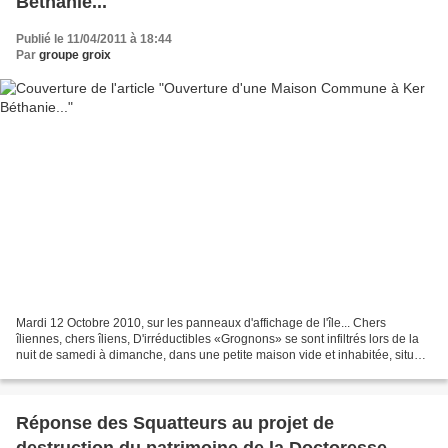
Béthanie...
Publié le 11/04/2011 à 18:44
Par
groupe groix
Mardi 12 Octobre 2010, sur les panneaux d'affichage de l'île... Chers
îliennes, chers îliens, D'irréductibles «Grognons» se sont infiltrés lors de la
nuit de samedi à dimanche, dans une petite maison vide et inhabitée, située
a Ker Béthanie près du Trou...
Réponse des Squatteurs au projet de
destruction du patrimoine de la Doctoresse-