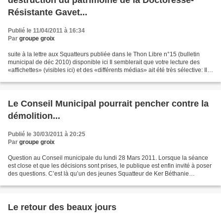
Résistante Gavet...
Publié le 11/04/2011 à 16:34
Par
groupe groix
suite à la lettre aux Squatteurs publiée dans le Thon Libre n°15 (bulletin
municipal de déc 2010) disponible ici Il semblerait que votre lecture des
«affichettes» (visibles ici) et des «différents médias» ait été très sélective: Il y
était aussi mentionné...
Le Conseil Municipal pourrait pencher contre la
démolition...
Publié le 30/03/2011 à 20:25
Par
groupe groix
Question au Conseil municipale du lundi 28 Mars 2011. Lorsque la séance
est close et que les décisions sont prises, le publique est enfin invité à poser
des questions. C’est là qu’un des jeunes Squatteur de Ker Béthanie
intervient et attire l’attention...
Le retour des beaux jours