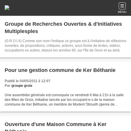
MENU
Groupe de Recherches Ouvertes & d'Initiatives
Multiplesples
(G.R.O.I.X) Comme son nom l'indique ce groupe est à l'initiative de réflexions
ouvertes, de propositions, critiques, actions, sous forme de textes, vidéos,
occupations ou autres, depuis les années 90, sur l'île de Groix et au delà.
Pour une gestion commune de Ker Béthanie
Publié le 04/05/2011 à 12:07
Par
groupe groix
Une assemblée générale est convoquée ce vendredi 6 Mai à 21h à la salle
des fêtes de Groix, initiative lancée par les occupant-e-s de la maison
commune de Ker Béthanie, un membre de Modern’Strouilh (genre de
recyclerie, sans local depuis un an) et le...
Ouverture d'une Maison Commune à Ker