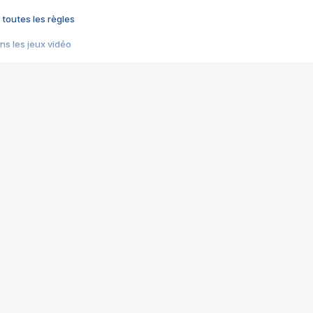
 toutes les règles
s les jeux vidéo
us choquant de Rockstar ? - Le scandale BULLY
e plus moche de Steam
du RÊVE tourne au CAUCHEMAR
pendant 8 heures
it… à tort
umiliés par un jeu vidéo
ire - Final Fantasy 8
ti un empire - Age of Empires
story DOFUS
tard, il crée l'un des pires jeux de tous les temps, MindsEye.