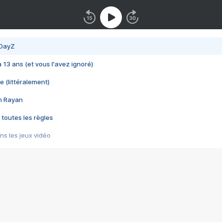
 DayZ
 a 13 ans (et vous l'avez ignoré)
e (littéralement)
im Rayan
 toutes les règles
s les jeux vidéo
us choquant de Rockstar ? - Le scandale BULLY
e plus moche de Steam
du RÊVE tourne au CAUCHEMAR
pendant 8 heures