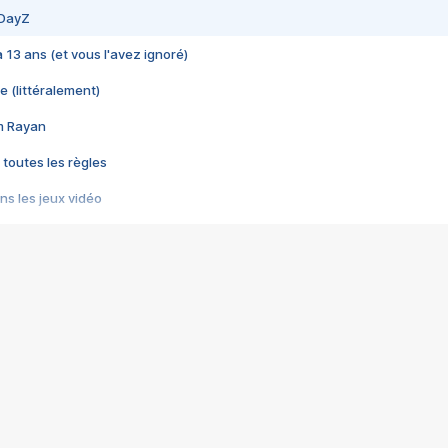
 DayZ
 a 13 ans (et vous l'avez ignoré)
e (littéralement)
im Rayan
 toutes les règles
s les jeux vidéo
us choquant de Rockstar ? - Le scandale BULLY
e plus moche de Steam
du RÊVE tourne au CAUCHEMAR
pendant 8 heures
it… à tort
umiliés par un jeu vidéo