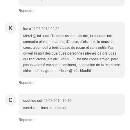
Répondre
K
keru
11/03/2012 09:55
Merci @ toi ouai ! Tu nous as bien fait rire, tu nous as fait
connaître plein de plantes, d'arbres, d'oiseaux, tu nous as
construit un poil à bois à base de récup et sans outils, t'as
ouvert l'esprit des quelques personnes pleines de préjugés
qui t'ont croisé, etc etc...<br /> ... juste une chose amigo, perd
pas ta volonté car sur le continent, la tentation de la "camisole
chimique" est grande...<br /> @ très bientôt !
Répondre
C
cochise sdf
07/03/2012 10:36
merci vous tous et a bientot
Répondre