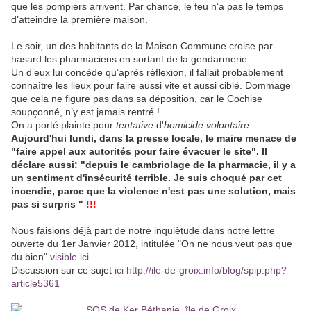
que les pompiers arrivent. Par chance, le feu n’a pas le temps
d’atteindre la première maison.
Le soir, un des habitants de la Maison Commune croise par
hasard les pharmaciens en sortant de la gendarmerie.
Un d’eux lui concède qu’après réflexion, il fallait probablement
connaître les lieux pour faire aussi vite et aussi ciblé. Dommage
que cela ne figure pas dans sa déposition, car le Cochise
soupçonné, n’y est jamais rentré !
On a porté plainte pour
tentative
d'
homicide volontaire.
Aujourd'hui lundi, dans la presse locale, le maire menace de
"faire appel aux autorités pour faire évacuer le site". Il
déclare aussi: "depuis le cambriolage de la pharmacie, il y a
un sentiment d'insécurité terrible. Je suis choqué par cet
incendie, parce que la violence n'est pas une solution, mais
pas si surpris "
!!!
Nous faisions déjà part de notre inquiètude dans notre lettre
ouverte du 1er Janvier 2012, intitulée "On ne nous veut pas que
du bien"
visible ici
Discussion sur ce sujet
ici http://ile-de-groix.info/blog/spip.php?
article5361