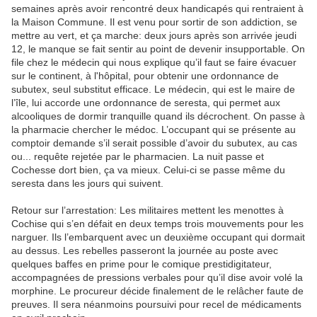
semaines après avoir rencontré deux handicapés qui rentraient à
la Maison Commune. Il est venu pour sortir de son addiction, se
mettre au vert, et ça marche: deux jours après son arrivée jeudi
12, le manque se fait sentir au point de devenir insupportable. On
file chez le médecin qui nous explique qu’il faut se faire évacuer
sur le continent, à l'hôpital, pour obtenir une ordonnance de
subutex, seul substitut efficace. Le médecin, qui est le maire de
l’île, lui accorde une ordonnance de seresta, qui permet aux
alcooliques de dormir tranquille quand ils décrochent. On passe à
la pharmacie chercher le médoc. L’occupant qui se présente au
comptoir demande s’il serait possible d’avoir du subutex, au cas
ou... requête rejetée par le pharmacien. La nuit passe et
Cochesse dort bien, ça va mieux. Celui-ci se passe même du
seresta dans les jours qui suivent.
Retour sur l’arrestation: Les militaires mettent les menottes à
Cochise qui s’en défait en deux temps trois mouvements pour les
narguer. Ils l’embarquent avec un deuxième occupant qui dormait
au dessus. Les rebelles passeront la journée au poste avec
quelques baffes en prime pour le comique prestidigitateur,
accompagnées de pressions verbales pour qu’il dise avoir volé la
morphine. Le procureur décide finalement de le relâcher faute de
preuves. Il sera néanmoins poursuivi pour recel de médicaments