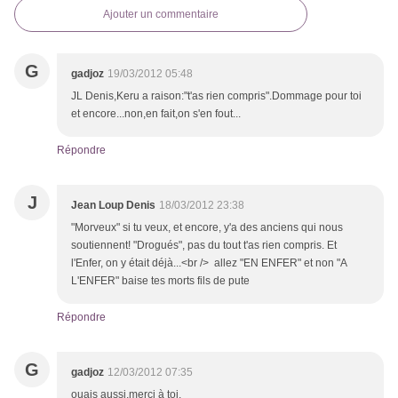
Ajouter un commentaire
G
gadjoz
19/03/2012 05:48
JL Denis,Keru a raison:"t'as rien compris".Dommage pour toi
et encore...non,en fait,on s'en fout...
Répondre
J
Jean Loup Denis
18/03/2012 23:38
"Morveux" si tu veux, et encore, y'a des anciens qui nous
soutiennent! "Drogués", pas du tout t'as rien compris. Et
l'Enfer, on y était déjà...<br /> allez "EN ENFER" et non "A
L'ENFER" baise tes morts fils de pute
Répondre
G
gadjoz
12/03/2012 07:35
ouais aussi,merci à toi.