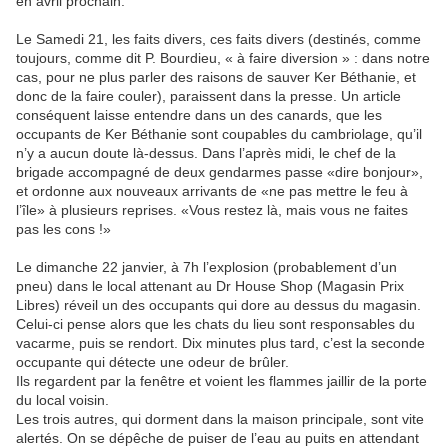
en avril prochain.
Le Samedi 21, les faits divers, ces faits divers (destinés, comme
toujours, comme dit P. Bourdieu, « à faire diversion » : dans notre
cas, pour ne plus parler des raisons de sauver Ker Béthanie, et
donc de la faire couler), paraissent dans la presse. Un article
conséquent laisse entendre dans un des canards, que les
occupants de Ker Béthanie sont coupables du cambriolage, qu’il
n’y a aucun doute là-dessus. Dans l’après midi, le chef de la
brigade accompagné de deux gendarmes passe «dire bonjour»,
et ordonne aux nouveaux arrivants de «ne pas mettre le feu à
l’île» à plusieurs reprises. «Vous restez là, mais vous ne faites
pas les cons !»
Le dimanche 22 janvier, à 7h l’explosion (probablement d’un
pneu) dans le local attenant au Dr House Shop (Magasin Prix
Libres) réveil un des occupants qui dore au dessus du magasin.
Celui-ci pense alors que les chats du lieu sont responsables du
vacarme, puis se rendort. Dix minutes plus tard, c’est la seconde
occupante qui détecte une odeur de brûler.
Ils regardent par la fenêtre et voient les flammes jaillir de la porte
du local voisin.
Les trois autres, qui dorment dans la maison principale, sont vite
alertés. On se dépêche de puiser de l’eau au puits en attendant