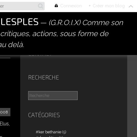
Connexion
+
Créer mon blog
PLESPLES
(G.R.O.I.X) Comme son
 critiques, actions, sous forme de
au delà.
CONTACT
RECHERCHE
2008
CATÉGORIES
Elus,
ker bethanie
(5)