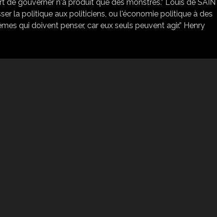
'art de gouverner n'a produit que des monstres.” Louis de SAIN
r la politique aux politiciens, ou l'économie politique à des
mes qui doivent penser, car eux seuls peuvent agir.” Henry