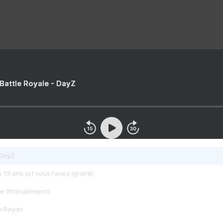
 Battle Royale - DayZ
 DayZ
 a 13 ans (et vous l'avez ignoré)
e (littéralement)
im Rayan