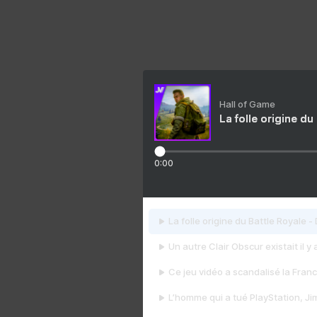
Hall of Game
La folle origine du
0:00
La folle origine du Battle Royale -
Un autre Clair Obscur existait il y
Ce jeu vidéo a scandalisé la Franc
L’homme qui a tué PlayStation, J