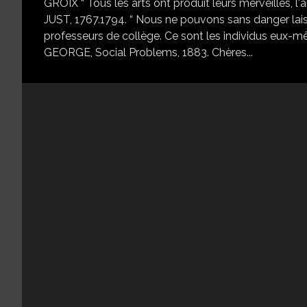
GROIX “ Tous les arts ont produit leurs merveilles, l
JUST, 1767.1794. “ Nous ne pouvons sans danger laisse
professeurs de collège. Ce sont les individus eux-mê
GEORGE, Social Problems, 1883. Chères...