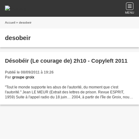
MENU
Accueil
» desobeir
desobeir
Désobéir (Le courage de) 2h10 - Copyleft 2011
Publié le 08/09/2011 à 19:26
Par
groupe groix
"Tout le monde supporte les abus de l'autorité, du moment que c'est
l'autorité." Jean LE MEUR (Extrait des lettres de prison. Revue ESPRIT,
1959) Suite à l'appel radio du 18 juin… 2004, à partir de l'île de Groix, nous
nous rendons volontiers à la "journée...