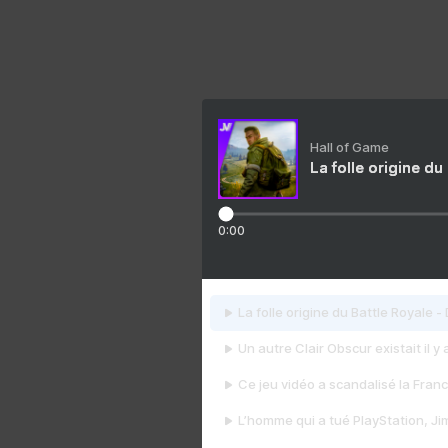
Hall of Game
La folle origine du
0:00
La folle origine du Battle Royale -
Un autre Clair Obscur existait il y
Ce jeu vidéo a scandalisé la Franc
L’homme qui a tué PlayStation, J