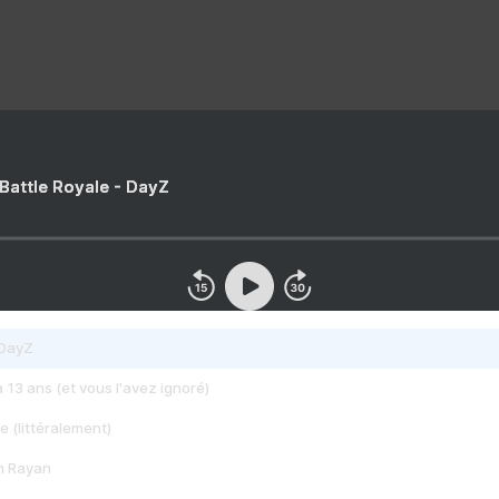
 Battle Royale - DayZ
 DayZ
 a 13 ans (et vous l'avez ignoré)
e (littéralement)
im Rayan