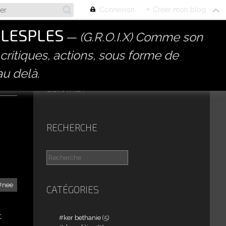
Connexion
+
Créer mon blog
PLESPLES
(G.R.O.I.X) Comme son
 critiques, actions, sous forme de
au delà.
CONTACT
RECHERCHE
nee
CATÉGORIES
t
ker bethanie
(5)