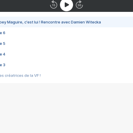
bey Maguire, c'est lui ! Rencontre avec Damien Witecka
e 6
e 5
e 4
e 3
s créatrices de la VF !
e 2
e 1
e Mektoub My Love arrive enfin ! Rencontre avec Shaïn Boumedine et Sal
i : après Toni en famille
elle réalise le bouleversant Dites lui que je l'aime