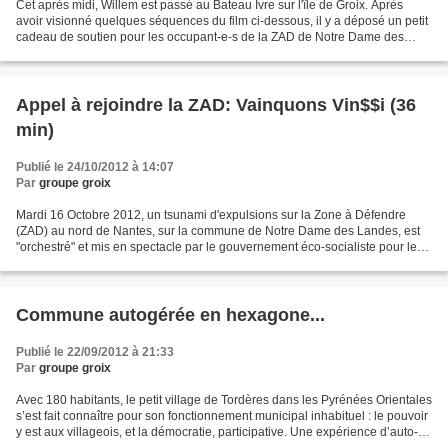
Cet après midi, Willem est passé au Bateau Ivre sur l'île de Groix. Après
avoir visionné quelques séquences du film ci-dessous, il y a déposé un petit
cadeau de soutien pour les occupant-e-s de la ZAD de Notre Dame des
Landes, qui subissent les aussauts...
Appel à rejoindre la ZAD: Vainquons Vin$$i (36
min)
Publié le 24/10/2012 à 14:07
Par
groupe groix
Mardi 16 Octobre 2012, un tsunami d'expulsions sur la Zone à Défendre
(ZAD) au nord de Nantes, sur la commune de Notre Dame des Landes, est
"orchestré" et mis en spectacle par le gouvernement éco-socialiste pour le
compte de Vinci et ses filières. Le...
Commune autogérée en hexagone...
Publié le 22/09/2012 à 21:33
Par
groupe groix
Avec 180 habitants, le petit village de Tordères dans les Pyrénées Orientales
s’est fait connaître pour son fonctionnement municipal inhabituel : le pouvoir
y est aux villageois, et la démocratie, participative. Une expérience d’auto-
gestion discrète...