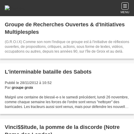
MENU
Groupe de Recherches Ouvertes & d'Initiatives
Multiplesples
(G.R.O.I.X) Comme son nom l'indique ce groupe est à l'initiative de réflexions
ouvertes, de propositions, critiques, actions, sous forme de textes, vidéos,
occupations ou autres, depuis les années 90, sur l'île de Groix et au delà.
L'interminable bataille des Sabots
Publié le 28/11/2012 à 10:52
Par
groupe groix
Malgré une centaine de blessé-e-s le samedi précédent, lundi 26 novembre,
comme chaque semaine les forces de l'ordre sont venus "nettoyer" des
barricades. Les tracteurs aussi sont venus, mais pour défendre les nouvelles
cabanes.
Vinci$$itude, la pomme de la discorde (Notre