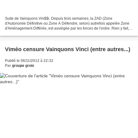
Suite de Vainquons Vin$$i. Depuis trois semaines, la ZAD (Zone
d'Autonomie Définitive ou Zone A Défendre, selon) autrefois appelée Zone
d'Aménagement Différée, est assiégée par les forces de l'ordre. Rien y fait, la
résistance grandit et repousse là ou...
Viméo censure Vainquons Vinci (entre autres...)
Publié le 06/11/2012 à 22:32
Par
groupe groix